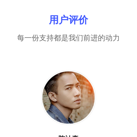
用户评价
每一份支持都是我们前进的动力