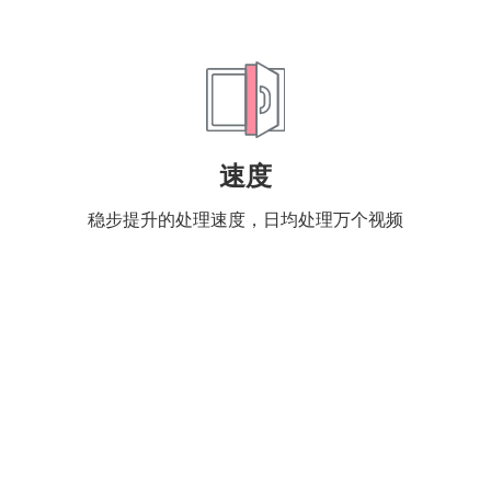
速度
稳步提升的处理速度，日均处理万个视频