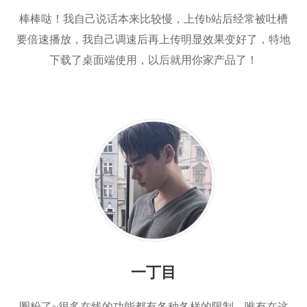
棒棒哒！我自己说话本来比较慢，上传b站后经常被吐槽
要倍速播放，我自己调速后再上传明显效果变好了，特地
下载了桌面端使用，以后就用你家产品了！
一丁目
圈粉了~很多在线的功能都有各种各样的限制，唯有在这