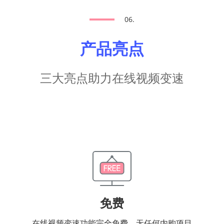
06.
产品亮点
三大亮点助力在线视频变速
免费
在线视频变速功能完全免费，无任何内购项目