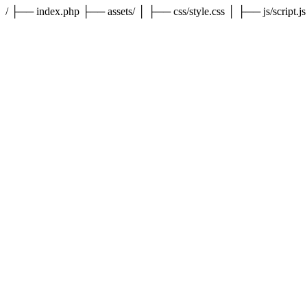
/ ├── index.php ├── assets/ │ ├── css/style.css │ ├── js/script