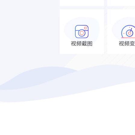
视频截图
视频