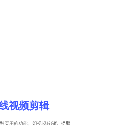
线视频剪辑
种实用的功能，如视频转Gif、提取