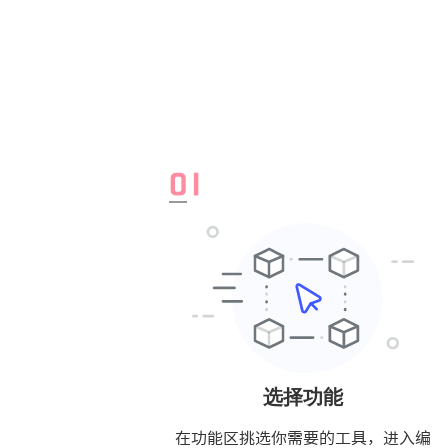
0
1
选择功能
在功能区挑选你需要的工具，进入编