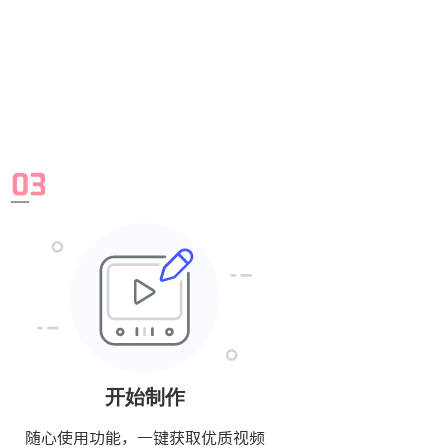
0
3
开始制作
随心使用功能，一键获取优质视频